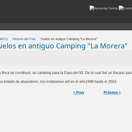
ARCU
Historia del Club
Vuelos en antiguo Camping "La Morera"
uelos en antiguo Camping "La Morera"
a finca se construyó un camping para la Expo.del 92. De lo cual fué un fracaso para
su estado de abamdono, nos instalamos allí en el año1998 hasta el 2003.
< Prev
Próximo >