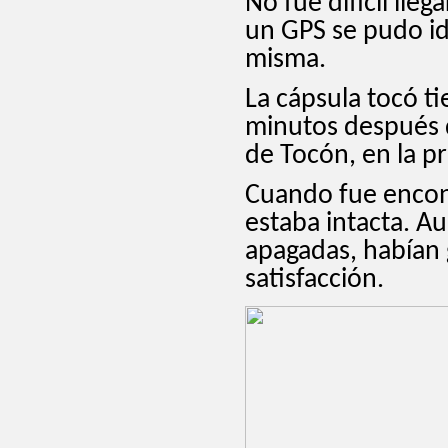
No fue difícil lle
un GPS se pudo id
misma.
La cápsula tocó ti
minutos después d
de Tocón, en la p
Cuando fue encon
estaba intacta. A
apagadas, habían 
satisfacción.