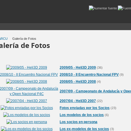
ARCU
Galería de Fotos
alería de Fotos
2009/05 - Heli3D 2009
(36)
2008/10 - II Encuentro Nacional FPV
(9)
2008/05 - Heli3D 2008
(4)
2007/09 - Campeonato de Andalucía y Ope
2007/04 - Heli3D 2007
(22)
Fotos enviadas por los Socios
(23)
Los modelos de los socios
(6)
Los socios en persona
Los ex-modelos de los socios
(3)